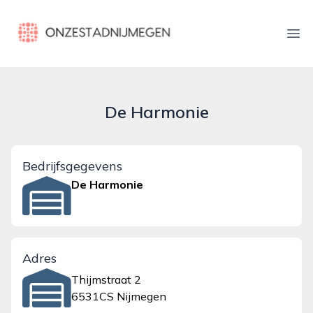
onzestadnijmegen.nl
Ope
De Harmonie
Bedrijfsgegevens
De Harmonie
Adres
Thijmstraat 2
6531CS Nijmegen