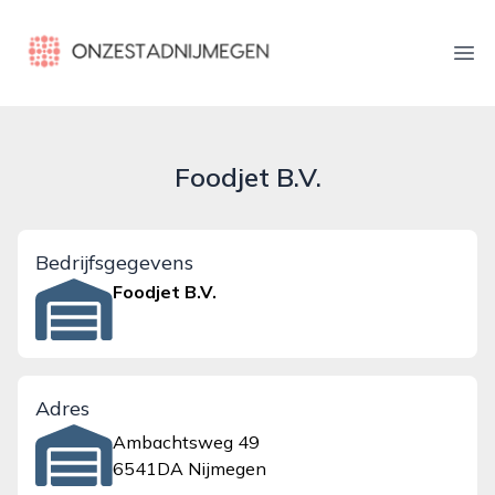
onzestadnijmegen.nl
Ope
Foodjet B.V.
Bedrijfsgegevens
Foodjet B.V.
Adres
Ambachtsweg 49
6541DA Nijmegen