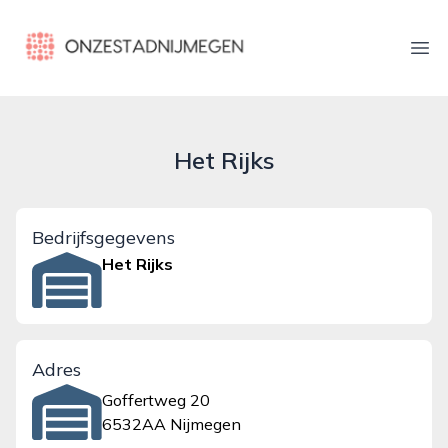
onzestadnijmegen.nl
Ope
Het Rijks
Bedrijfsgegevens
Het Rijks
Adres
Goffertweg 20
6532AA Nijmegen