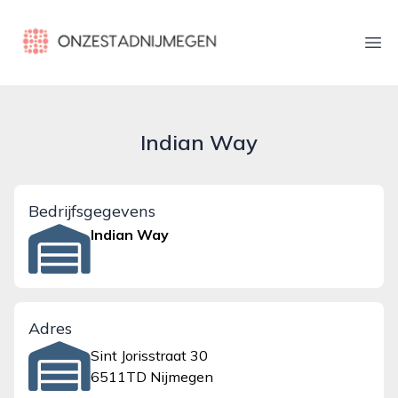
onzestadnijmegen.nl
Ope
Indian Way
Bedrijfsgegevens
Indian Way
Adres
Sint Jorisstraat 30
6511TD Nijmegen