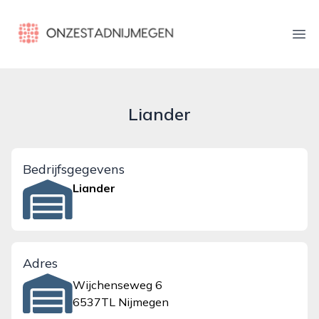
onzestadnijmegen.nl
Ope
Liander
Bedrijfsgegevens
Liander
Adres
Wijchenseweg 6
6537TL Nijmegen