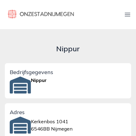
onzestadnijmegen.nl
Ope
Nippur
Bedrijfsgegevens
Nippur
Adres
Kerkenbos 1041
6546BB Nijmegen