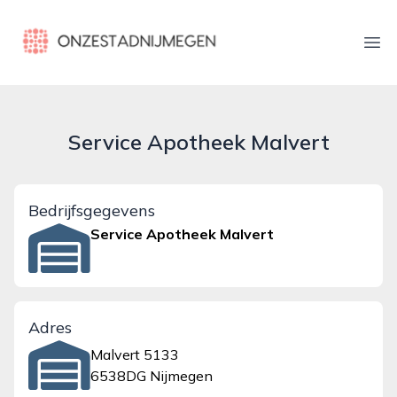
onzestadnijmegen.nl
Ope
Service Apotheek Malvert
Bedrijfsgegevens
Service Apotheek Malvert
Adres
Malvert 5133
6538DG Nijmegen