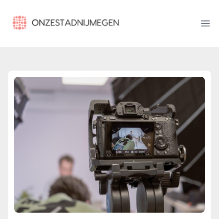
onzestadnijmegen.nl
Ope