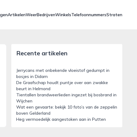
ngen
Artikelen
Weer
Bedrijven
Winkels
Telefoonnummers
Straten
Recente artikelen
Jerrycans met onbekende vloeistof gedumpt in
bosjes in Didam
De Graafschap houdt puntje over aan zwakke
beurt in Helmond
Tientallen brandweerlieden ingezet bij bosbrand in
Wijchen
Wat een gevaarte: bekijk 10 foto’s van de zeppelin
boven Gelderland
Heg vermoedelijk aangestoken aan in Putten