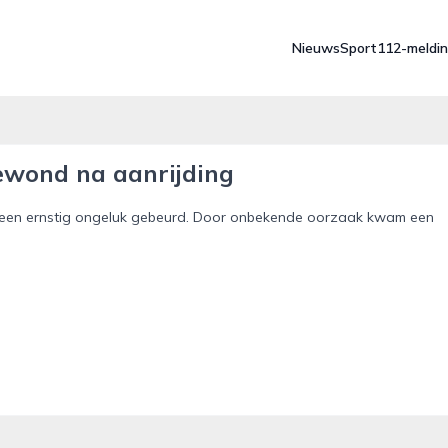
Nieuws
Sport
112-meldi
ewond na aanrijding
een ernstig ongeluk gebeurd. Door onbekende oorzaak kwam een