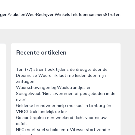
ngen
Artikelen
Weer
Bedrijven
Winkels
Telefoonnummers
Straten
Recente artikelen
Ton (77) struint ook tijdens de droogte door de
Dreumelse Waard: ‘Ik laat me leiden door mijn
zintuigen’
Waarschuwingen bij Waalstrandjes en
Spiegelwaal: ‘Niet zwemmen of pootjebaden in de
rivier’
Gelderse brandweer hielp massaal in Limburg én
VNOG trok landelijk de kar
Gaziantepplein een weekend dicht voor nieuw
asfalt
NEC moet snel schakelen • Vitesse start zonder