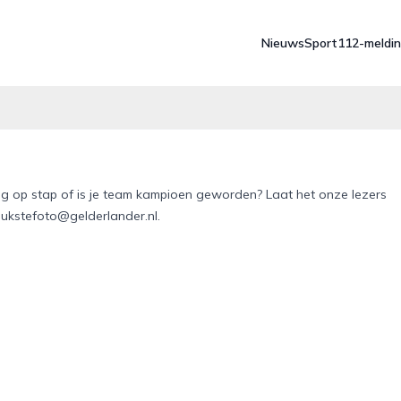
Nieuws
Sport
112-meldi
ing op stap of is je team kampioen geworden? Laat het onze lezers
eukstefoto@gelderlander.nl.