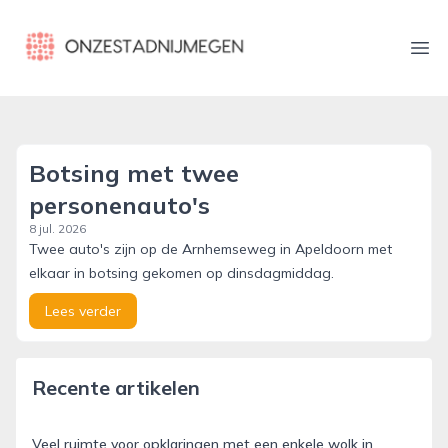
onzestadnijmegen.nl
Ope
Botsing met twee
personenauto's
8 jul. 2026
Twee auto's zijn op de Arnhemseweg in Apeldoorn met
elkaar in botsing gekomen op dinsdagmiddag.
Lees verder
Recente artikelen
Veel ruimte voor opklaringen met een enkele wolk in