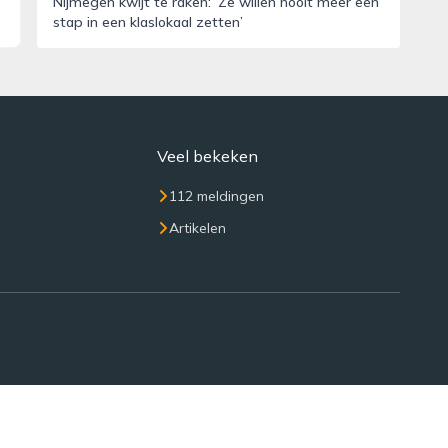
Nijmegen kwijt te raken: ‘Ze willen nooit meer een
stap in een klaslokaal zetten’
Veel bekeken
112 meldingen
Artikelen