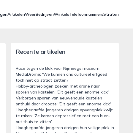
ngen
Artikelen
Weer
Bedrijven
Winkels
Telefoonnummers
Straten
Recente artikelen
Race tegen de klok voor Nijmeegs museum
MediaDrome: ‘We kunnen ons cultureel erfgoed
toch niet op straat zetten?’
Hobby-archeologen zoeken met drone naar
sporen van kastelen: 'Dit geeft een enorme kick'
Verborgen sporen van eeuwenoude kastelen
onthuld door droogte: 'Dit geeft een enorme kick'
Hoogbegaafde jongeren dreigen opvangplek kwijt
te raken: ‘Ze komen depressief en met een burn-
out thuis te zitten’
Hoogbegaafde jongeren dreigen hun veilige plek in