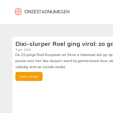
onzestadnijmegen.nl
Dixi-slurper Roel ging viral: zo
3 jun. 2026
De 23-jarige Roel Koopman uit Stroe is helemaal dol op zij
passie voor het 'dixi-slurpen' werd hij geïnterviewd door 
volledig viral op sociale media.
Lees verder