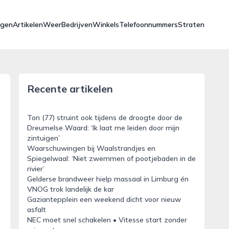
ngen
Artikelen
Weer
Bedrijven
Winkels
Telefoonnummers
Straten
Recente artikelen
Ton (77) struint ook tijdens de droogte door de
Dreumelse Waard: ‘Ik laat me leiden door mijn
zintuigen’
Waarschuwingen bij Waalstrandjes en
Spiegelwaal: ‘Niet zwemmen of pootjebaden in de
rivier’
Gelderse brandweer hielp massaal in Limburg én
VNOG trok landelijk de kar
Gaziantepplein een weekend dicht voor nieuw
asfalt
NEC moet snel schakelen • Vitesse start zonder