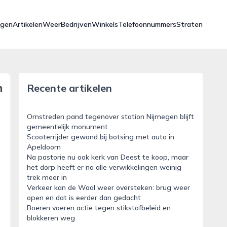
ngen
Artikelen
Weer
Bedrijven
Winkels
Telefoonnummers
Straten
n
Recente artikelen
Omstreden pand tegenover station Nijmegen blijft
gemeentelijk monument
Scooterrijder gewond bij botsing met auto in
Apeldoorn
Na pastorie nu ook kerk van Deest te koop, maar
het dorp heeft er na alle verwikkelingen weinig
trek meer in
Verkeer kan de Waal weer oversteken: brug weer
open en dat is eerder dan gedacht
Boeren voeren actie tegen stikstofbeleid en
blokkeren weg