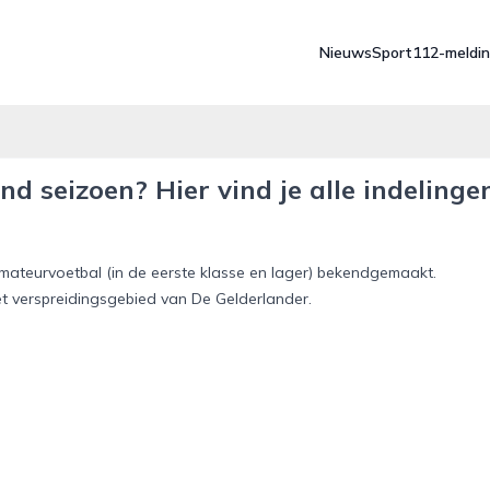
Nieuws
Sport
112-meldi
d seizoen? Hier vind je alle indelinge
mateurvoetbal (in de eerste klasse en lager) bekendgemaakt.
het verspreidingsgebied van De Gelderlander.