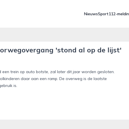
Nieuws
Sport
112-meldi
orwegovergang 'stond al op de lijst'
 trein op auto botste, zal later dit jaar worden gesloten.
kinderen daar aan een ramp. De overweg is de laatste
bruik is.