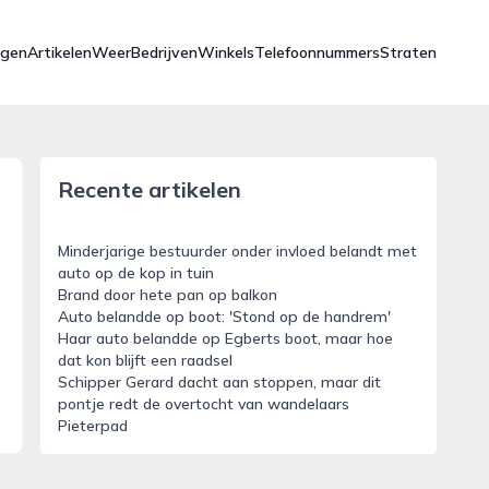
ngen
Artikelen
Weer
Bedrijven
Winkels
Telefoonnummers
Straten
Recente artikelen
Minderjarige bestuurder onder invloed belandt met
auto op de kop in tuin
Brand door hete pan op balkon
Auto belandde op boot: 'Stond op de handrem'
Haar auto belandde op Egberts boot, maar hoe
dat kon blijft een raadsel
Schipper Gerard dacht aan stoppen, maar dit
pontje redt de overtocht van wandelaars
Pieterpad