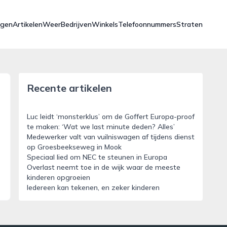
ngen
Artikelen
Weer
Bedrijven
Winkels
Telefoonnummers
Straten
Recente artikelen
Luc leidt ‘monsterklus’ om de Goffert Europa-proof
te maken: ‘Wat we last minute deden? Alles’
Medewerker valt van vuilniswagen af tijdens dienst
op Groesbeekseweg in Mook
Speciaal lied om NEC te steunen in Europa
Overlast neemt toe in de wijk waar de meeste
kinderen opgroeien
Iedereen kan tekenen, en zeker kinderen