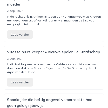
moeder
2 sep. 2024
In de rechtbank in Arnhem is tegen een 40-jarige vrouw uit Rheden
een gevangenisstraf van vijf jaar en vier maanden geëist, voor
een poging tot doodsl...
Lees verder
Vitesse huurt keeper • nieuwe speler De Graafschap
2 sep. 2024
In dit liveblog lees je alles over de Gelderse sport. Vitesse huur
doelman Mikki van Sas van Feyenoord. En De Graafschap haalt
Arjan van der Heide.
Lees verder
Spookrijder die heftig ongeval veroorzaakte had
geen geldig rijbewijs