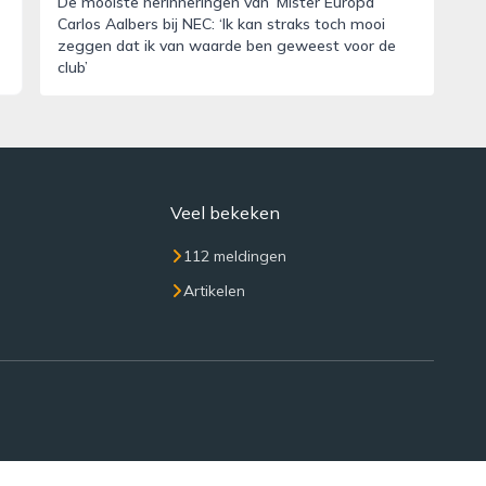
De mooiste herinneringen van ‘Mister Europa’
Carlos Aalbers bij NEC: ‘Ik kan straks toch mooi
zeggen dat ik van waarde ben geweest voor de
club’
Veel bekeken
112 meldingen
Artikelen