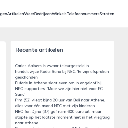
ngen
Artikelen
Weer
Bedrijven
Winkels
Telefoonnummers
Straten
Recente artikelen
Carlos Aalbers is zwaar teleurgesteld in
handelswijze Kodai Sano bij NEC: ‘Er zijn afspraken
geschonden’
Euforie in Athene slaat even om in ongeloof bij
NEC-supporters: ‘Maar we zijn hier niet voor FC
Sano’
Pim (52) vliegt bijna 20 uur van Bali naar Athene,
alles voor één avond NEC met zijn kinderen
NEC-fan Djino (37) gaf ruim 600 euro uit, maar
stapte op het laatste moment niet in het vliegtuig
naar Athene