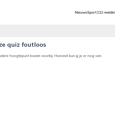
Nieuws
Sport
112-meldi
e quiz foutloos
ndere hoogtepunt kwam voorbij. Hoeveel kun jij je er nog van