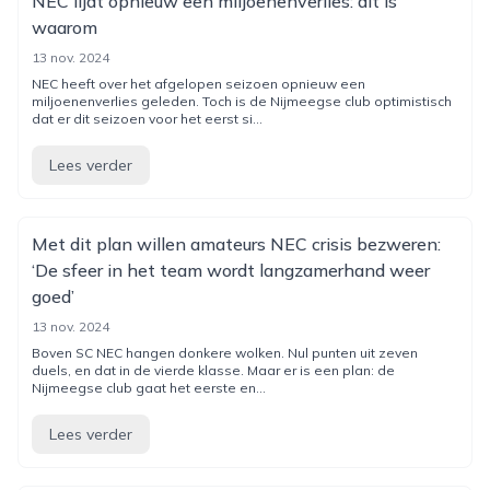
NEC lijdt opnieuw een miljoenenverlies: dit is
waarom
13 nov. 2024
NEC heeft over het afgelopen seizoen opnieuw een
miljoenenverlies geleden. Toch is de Nijmeegse club optimistisch
dat er dit seizoen voor het eerst si...
Lees verder
Met dit plan willen amateurs NEC crisis bezweren:
‘De sfeer in het team wordt langzamerhand weer
goed’
13 nov. 2024
Boven SC NEC hangen donkere wolken. Nul punten uit zeven
duels, en dat in de vierde klasse. Maar er is een plan: de
Nijmeegse club gaat het eerste en...
Lees verder