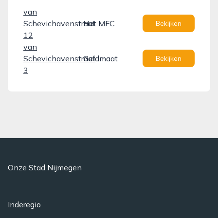
van
Schevichavenstraat
Het MFC
Bekijken
12
van
Schevichavenstraat
Geldmaat
Bekijken
3
Onze Stad Nijmegen
Inderegio