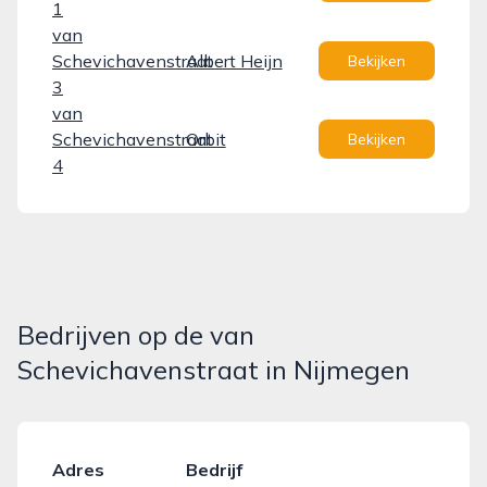
1
van
Schevichavenstraat
Albert Heijn
Bekijken
3
van
Schevichavenstraat
Orbit
Bekijken
4
Bedrijven op de van
Schevichavenstraat in Nijmegen
Adres
Bedrijf