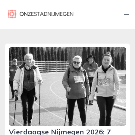
onzestadnijmegen.nl
Ope
Vierdaagse Nijmegen 2026: 7