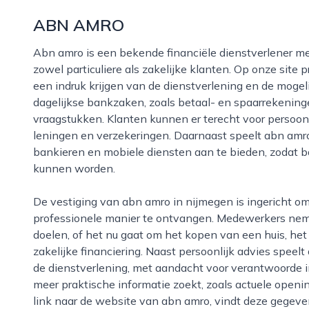
ABN AMRO
Abn amro is een bekende financiële dienstverlener met een vestiging in nijmegen die zich richt op
zowel particuliere als zakelijke klanten. Op onze site 
een indruk krijgen van de dienstverlening en de mogel
dagelijkse bankzaken, zoals betaal- en spaarrekeninge
vraagstukken. Klanten kunnen er terecht voor persoon
leningen en verzekeringen. Daarnaast speelt abn amro
bankieren en mobiele diensten aan te bieden, zodat 
kunnen worden.
De vestiging van abn amro in nijmegen is ingericht om klanten op een laagdrempelige en
professionele manier te ontvangen. Medewerkers neme
doelen, of het nu gaat om het kopen van een huis, h
zakelijke financiering. Naast persoonlijk advies speelt
de dienstverlening, met aandacht voor verantwoorde 
meer praktische informatie zoekt, zoals actuele openi
link naar de website van abn amro, vindt deze gegevens