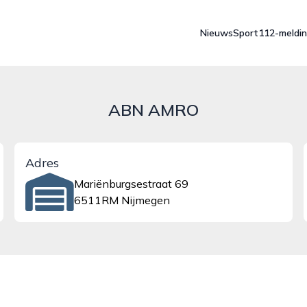
Nieuws
Sport
112-meldi
ABN AMRO
Adres
Mariënburgsestraat 69
6511RM Nijmegen