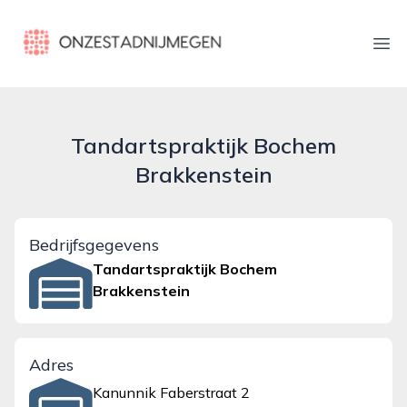
onzestadnijmegen.nl
Ope
Tandartspraktijk Bochem
Brakkenstein
Bedrijfsgegevens
Tandartspraktijk Bochem
Brakkenstein
Adres
Kanunnik Faberstraat 2