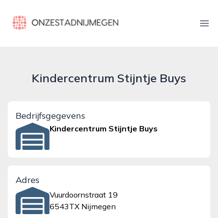
onzestadnijmegen.nl
Ope
Kindercentrum Stijntje Buys
Bedrijfsgegevens
Kindercentrum Stijntje Buys
Adres
Vuurdoornstraat 19
6543TX Nijmegen