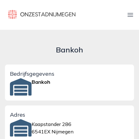
onzestadnijmegen.nl
Ope
Bankoh
Bedrijfsgegevens
Bankoh
Adres
Kaapstander 286
6541EX Nijmegen