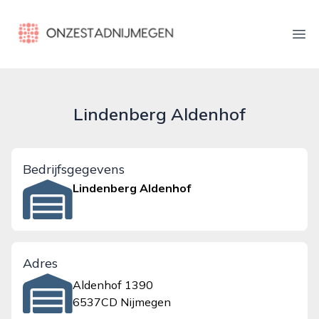
onzestadnijmegen.nl
Ope
Lindenberg Aldenhof
Bedrijfsgegevens
Lindenberg Aldenhof
Adres
Aldenhof 1390
6537CD Nijmegen