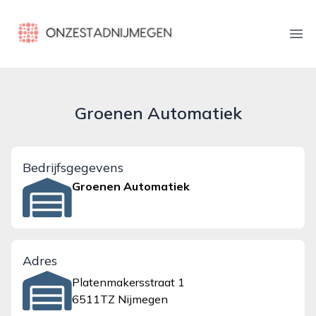
onzestadnijmegen.nl
Ope
Groenen Automatiek
Bedrijfsgegevens
Groenen Automatiek
Adres
Platenmakersstraat 1
6511TZ Nijmegen