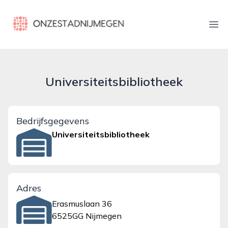
onzestadnijmegen.nl
Ope
Universiteitsbibliotheek
Bedrijfsgegevens
Universiteitsbibliotheek
Adres
Erasmuslaan 36
6525GG Nijmegen