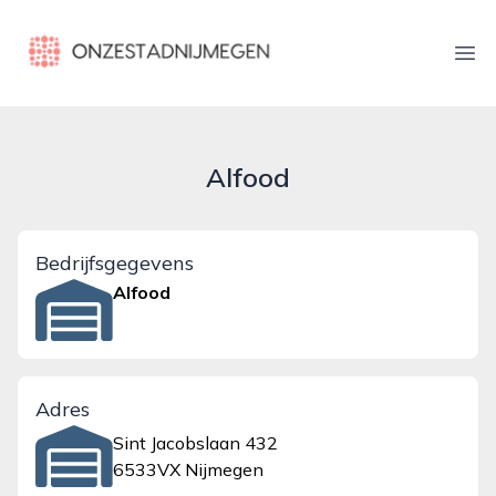
onzestadnijmegen.nl
Ope
Alfood
Bedrijfsgegevens
Alfood
Adres
Sint Jacobslaan 432
6533VX Nijmegen