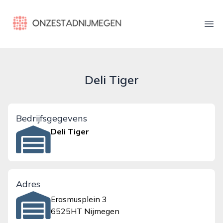
onzestadnijmegen.nl
Ope
Deli Tiger
Bedrijfsgegevens
Deli Tiger
Adres
Erasmusplein 3
6525HT Nijmegen