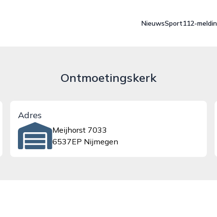
Nieuws
Sport
112-meldi
Ontmoetingskerk
Adres
Meijhorst 7033
6537EP Nijmegen