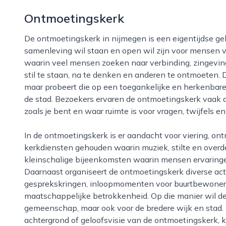
Ontmoetingskerk
De ontmoetingskerk in nijmegen is een eigentijdse geloofsgemeenschap die midden in de
samenleving wil staan en open wil zijn voor mensen va
waarin veel mensen zoeken naar verbinding, zingeving
stil te staan, na te denken en anderen te ontmoeten. De 
maar probeert die op een toegankelijke en herkenbare 
de stad. Bezoekers ervaren de ontmoetingskerk vaak a
zoals je bent en waar ruimte is voor vragen, twijfels e
In de ontmoetingskerk is er aandacht voor viering, ontmoeting en zorg voor elkaar. Er worden
kerkdiensten gehouden waarin muziek, stilte en overd
kleinschalige bijeenkomsten waarin mensen ervaring
Daarnaast organiseert de ontmoetingskerk diverse acti
gesprekskringen, inloopmomenten voor buurtbewoners 
maatschappelijke betrokkenheid. Op die manier wil de 
gemeenschap, maar ook voor de bredere wijk en stad. 
achtergrond of geloofsvisie van de ontmoetingskerk, k