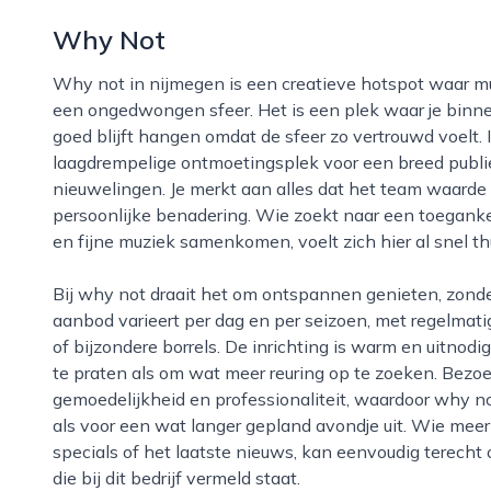
Why Not
Why not in nijmegen is een creatieve hotspot waar muziek, cultuur en gezelligheid samenkomen in
een ongedwongen sfeer. Het is een plek waar je binne
goed blijft hangen omdat de sfeer zo vertrouwd voelt.
laagdrempelige ontmoetingsplek voor een breed publi
nieuwelingen. Je merkt aan alles dat het team waarde 
persoonlijke benadering. Wie zoekt naar een toeganke
en fijne muziek samenkomen, voelt zich hier al snel th
Bij why not draait het om ontspannen genieten, zonder poespas maar met oog voor detail. Het
aanbod varieert per dag en per seizoen, met regelmati
of bijzondere borrels. De inrichting is warm en uitnod
te praten als om wat meer reuring op te zoeken. Bezo
gemoedelijkheid en professionaliteit, waardoor why n
als voor een wat langer gepland avondje uit. Wie meer
specials of het laatste nieuws, kan eenvoudig terecht
die bij dit bedrijf vermeld staat.