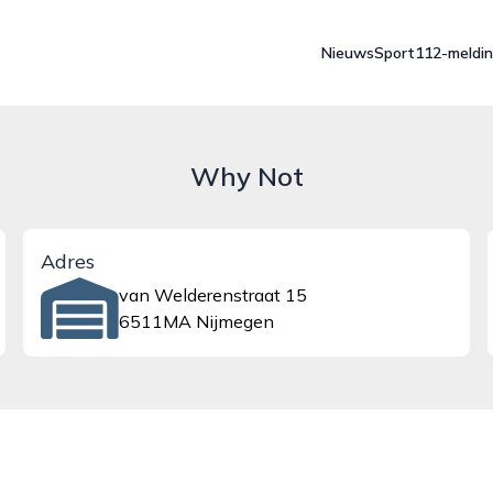
Nieuws
Sport
112-meldi
Why Not
Adres
van Welderenstraat 15
6511MA Nijmegen