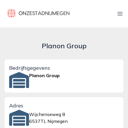
onzestadnijmegen.nl
Ope
Planon Group
Bedrijfsgegevens
Planon Group
Adres
Wijchenseweg 8
6537TL Nijmegen