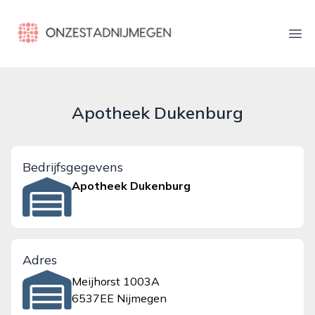
onzestadnijmegen.nl
Ope
Apotheek Dukenburg
Bedrijfsgegevens
Apotheek Dukenburg
Adres
Meijhorst 1003A
6537EE Nijmegen