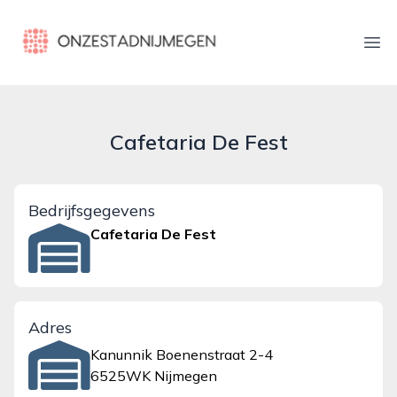
onzestadnijmegen.nl
Ope
Cafetaria De Fest
Bedrijfsgegevens
Cafetaria De Fest
Adres
Kanunnik Boenenstraat 2-4
6525WK Nijmegen