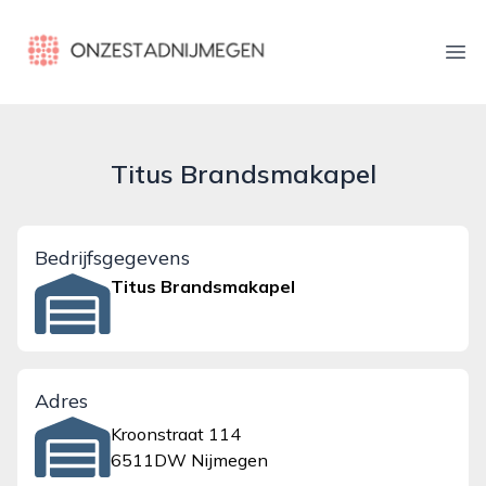
onzestadnijmegen.nl
Ope
Titus Brandsmakapel
Bedrijfsgegevens
Titus Brandsmakapel
Adres
Kroonstraat 114
6511DW Nijmegen