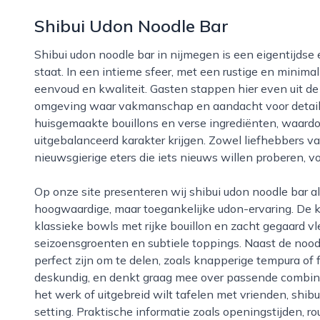
Shibui Udon Noodle Bar
Shibui udon noodle bar in nijmegen is een eigentijdse eetplek waar de japanse udon-noodle centraal
staat. In een intieme sfeer, met een rustige en minimali
eenvoud en kwaliteit. Gasten stappen hier even uit d
omgeving waar vakmanschap en aandacht voor detail d
huisgemaakte bouillons en verse ingrediënten, waard
uitgebalanceerd karakter krijgen. Zowel liefhebbers 
nieuwsgierige eters die iets nieuws willen proberen, voe
Op onze site presenteren wij shibui udon noodle bar als een plek waar je terechtkunt voor een
hoogwaardige, maar toegankelijke udon-ervaring. De ka
klassieke bowls met rijke bouillon en zacht gegaard vl
seizoensgroenten en subtiele toppings. Naast de noodl
perfect zijn om te delen, zoals knapperige tempura of 
deskundig, en denkt graag mee over passende combinat
het werk of uitgebreid wilt tafelen met vrienden, shi
setting. Praktische informatie zoals openingstijden, ro