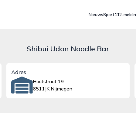
Nieuws
Sport
112-meldi
Shibui Udon Noodle Bar
Adres
Houtstraat 19
6511JK Nijmegen