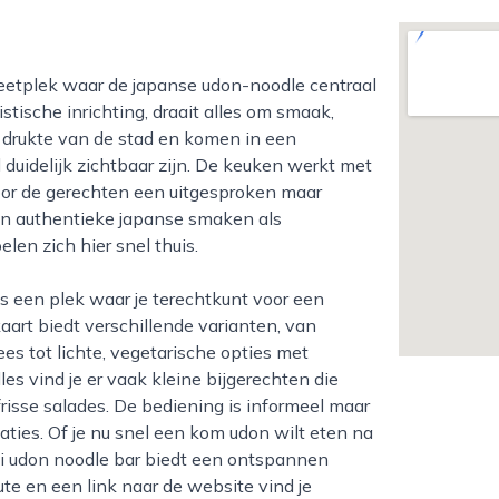
stische inrichting, draait alles om smaak,
e drukte van de stad en komen in een
uidelijk zichtbaar zijn. De keuken werkt met
oor de gerechten een uitgesproken maar
van authentieke japanse smaken als
len zich hier snel thuis.
art biedt verschillende varianten, van
ees tot lichte, vegetarische opties met
es vind je er vaak kleine bijgerechten die
frisse salades. De bediening is informeel maar
ies. Of je nu snel een kom udon wilt eten na
bui udon noodle bar biedt een ontspannen
ute en een link naar de website vind je