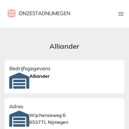
onzestadnijmegen.nl
Ope
Alliander
Bedrijfsgegevens
Alliander
Adres
Wijchenseweg 6
6537TL Nijmegen