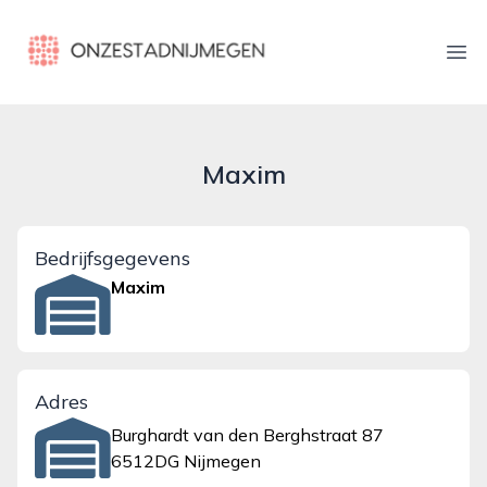
onzestadnijmegen.nl
Ope
Maxim
Bedrijfsgegevens
Maxim
Adres
Burghardt van den Berghstraat 87
6512DG Nijmegen