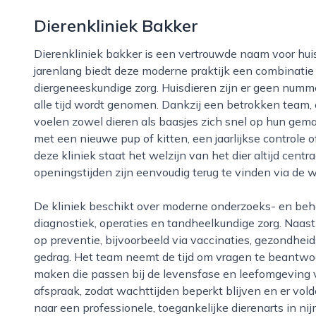
Dierenkliniek Bakker
Dierenkliniek bakker is een vertrouwde naam voor huisdiereigenaren in nijmegen en omgeving. Al
jarenlang biedt deze moderne praktijk een combinati
diergeneeskundige zorg. Huisdieren zijn er geen num
alle tijd wordt genomen. Dankzij een betrokken team, 
voelen zowel dieren als baasjes zich snel op hun gem
met een nieuwe pup of kitten, een jaarlijkse controle
deze kliniek staat het welzijn van het dier altijd centr
openingstijden zijn eenvoudig terug te vinden via de w
De kliniek beschikt over moderne onderzoeks- en behandelmogelijkheden, zoals uitgebreide
diagnostiek, operaties en tandheelkundige zorg. Naast
op preventie, bijvoorbeeld via vaccinaties, gezondhei
gedrag. Het team neemt de tijd om vragen te beantw
maken die passen bij de levensfase en leefomgeving v
afspraak, zodat wachttijden beperkt blijven en er vol
naar een professionele, toegankelijke dierenarts in ni