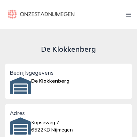
onzestadnijmegen.nl
Ope
De Klokkenberg
Bedrijfsgegevens
De Klokkenberg
Adres
Kopseweg 7
6522KB Nijmegen