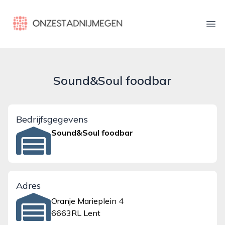
onzestadnijmegen.nl
Ope
Sound&Soul foodbar
Bedrijfsgegevens
Sound&Soul foodbar
Adres
Oranje Marieplein 4
6663RL Lent