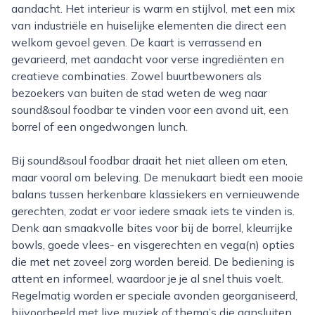
aandacht. Het interieur is warm en stijlvol, met een mix
van industriële en huiselijke elementen die direct een
welkom gevoel geven. De kaart is verrassend en
gevarieerd, met aandacht voor verse ingrediënten en
creatieve combinaties. Zowel buurtbewoners als
bezoekers van buiten de stad weten de weg naar
sound&soul foodbar te vinden voor een avond uit, een
borrel of een ongedwongen lunch.
Bij sound&soul foodbar draait het niet alleen om eten,
maar vooral om beleving. De menukaart biedt een mooie
balans tussen herkenbare klassiekers en vernieuwende
gerechten, zodat er voor iedere smaak iets te vinden is.
Denk aan smaakvolle bites voor bij de borrel, kleurrijke
bowls, goede vlees- en visgerechten en vega(n) opties
die met net zoveel zorg worden bereid. De bediening is
attent en informeel, waardoor je je al snel thuis voelt.
Regelmatig worden er speciale avonden georganiseerd,
bijvoorbeeld met live muziek of thema’s die aansluiten