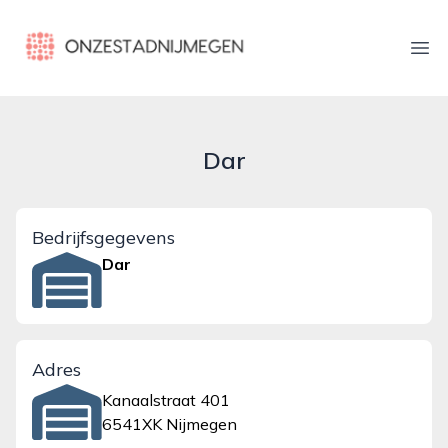
onzestadnijmegen.nl
Ope
Dar
Bedrijfsgegevens
Dar
Adres
Kanaalstraat 401
6541XK Nijmegen