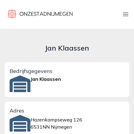
onzestadnijmegen.nl
Ope
Jan Klaassen
Bedrijfsgegevens
Jan Klaassen
Adres
Hazenkampseweg 126
6531NN Nijmegen