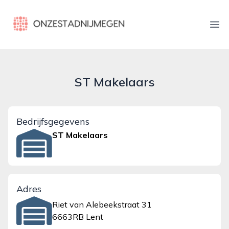
onzestadnijmegen.nl
Ope
ST Makelaars
Bedrijfsgegevens
ST Makelaars
Adres
Riet van Alebeekstraat 31
6663RB Lent