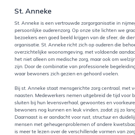
St. Anneke
St. Anneke is een vertrouwde zorgorganisatie in nijmegen, gespecialiseerd in kleinschalige en
persoonlijke ouderenzorg. Op onze site lichten we graa
bezoekers een goed beeld krijgen van de sfeer, de dien
organisatie. St. Anneke richt zich op ouderen die beh
overzichtelijke woonomgeving, met voldoende aandach
het niet alleen om medische zorg, maar ook om welzijn
zijn. Door de combinatie van professionele begeleiding
waar bewoners zich gezien en gehoord voelen.
Bij st. Anneke staat mensgerichte zorg centraal, met veel nadruk op betrokkenheid van familie en
naasten. Medewerkers nemen uitgebreid de tijd voor 
sluiten bij hun levensverhaal, gewoontes en voorkeur
bewoners nog kunnen en leuk vinden, zodat zij zo lang 
Daarnaast is er aandacht voor rust, structuur en duideli
mensen met geheugenproblemen of andere kwetsbaar
is meer te lezen over de verschillende vormen van zorg