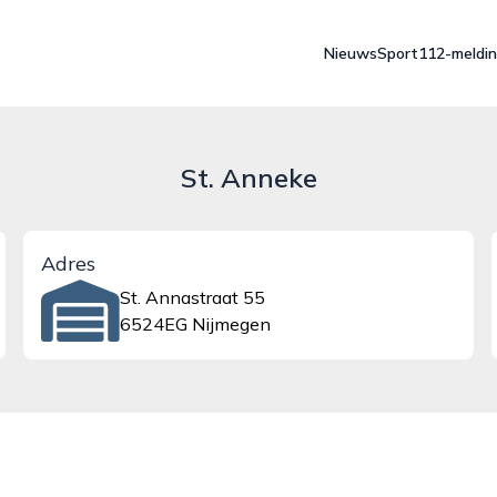
Nieuws
Sport
112-meldi
St. Anneke
Adres
St. Annastraat 55
6524EG Nijmegen