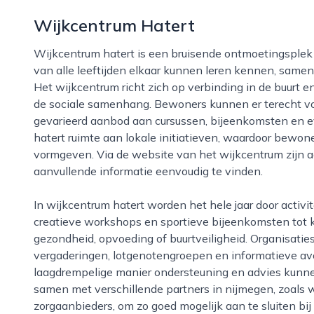
Wijkcentrum Hatert
Wijkcentrum hatert is een bruisende ontmoetingsplek in de nijmeegse wijk hatert, waar bewoners
van alle leeftijden elkaar kunnen leren kennen, sam
Het wijkcentrum richt zich op verbinding in de buurt en
de sociale samenhang. Bewoners kunnen er terecht vo
gevarieerd aanbod aan cursussen, bijeenkomsten en 
hatert ruimte aan lokale initiatieven, waardoor bewo
vormgeven. Via de website van het wijkcentrum zijn ac
aanvullende informatie eenvoudig te vinden.
In wijkcentrum hatert worden het hele jaar door activiteiten georganiseerd, variërend van taallessen,
creatieve workshops en sportieve bijeenkomsten tot
gezondheid, opvoeding of buurtveiligheid. Organisatie
vergaderingen, lotgenotengroepen en informatieve a
laagdrempelige manier ondersteuning en advies kunnen
samen met verschillende partners in nijmegen, zoals w
zorgaanbieders, om zo goed mogelijk aan te sluiten bi