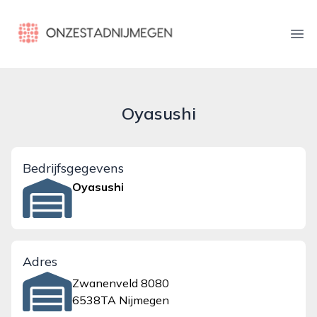
onzestadnijmegen.nl
Ope
Oyasushi
Bedrijfsgegevens
Oyasushi
Adres
Zwanenveld 8080
6538TA Nijmegen