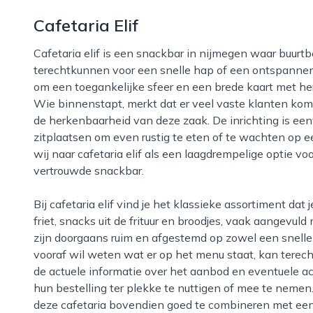
Cafetaria Elif
Cafetaria elif is een snackbar in nijmegen waar buurtbewoners, scholieren en passanten
terechtkunnen voor een snelle hap of een ontspanne
om een toegankelijke sfeer en een brede kaart met h
Wie binnenstapt, merkt dat er veel vaste klanten kom
de herkenbaarheid van deze zaak. De inrichting is ee
zitplaatsen om even rustig te eten of te wachten op ee
wij naar cafetaria elif als een laagdrempelige optie vo
vertrouwde snackbar.
Bij cafetaria elif vind je het klassieke assortiment dat je van een cafetaria mag verwachten, zoals
friet, snacks uit de frituur en broodjes, vaak aangevul
zijn doorgaans ruim en afgestemd op zowel een snelle
vooraf wil weten wat er op het menu staat, kan terecht
de actuele informatie over het aanbod en eventuele a
hun bestelling ter plekke te nuttigen of mee te nemen.
deze cafetaria bovendien goed te combineren met een