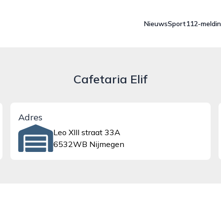
Nieuws
Sport
112-meldi
Cafetaria Elif
Adres
Leo XIII straat 33A
6532WB Nijmegen