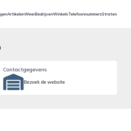
ngen
Artikelen
Weer
Bedrijven
Winkels
Telefoonnummers
Straten
n
Contactgegevens
Bezoek de website