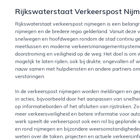
Rijkswaterstaat Verkeerspost Nij
Rijkswaterstaat verkeerspost nijmegen is een belangrijke schakel in het regionale wegverkeer rond
nijmegen en de bredere regio gelderland. Vanuit deze 
snelwegen en hoofdwegen rondom de stad continu gev
meetlussen en moderne verkeersmanagementsystemen
doorstroming en veiligheid op de weg. Het doel is om 
mogelijk te laten rijden, ook bij drukte, ongevallen
nauw samen met hulpdiensten en andere partners om 
verstoringen.
In de verkeerspost nijmegen worden meldingen en gegevens centraal verzameld en direct omgezet
in acties, bijvoorbeeld door het aanpassen van snelh
op informatieborden of het afsluiten van rijstroken. Zo
meer verkeersveiligheid en betere informatie voor aut
werk speelt de verkeerspost ook een rol bij geplan
en rond nijmegen en bijzondere weersomstandigheden,
weten over de taken, projecten en actuele verkeersinf