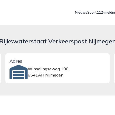
Nieuws
Sport
112-meldi
Rijkswaterstaat Verkeerspost Nijmege
Adres
Winselingseweg 100
6541AH Nijmegen